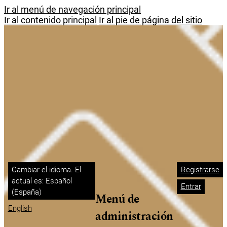
Ir al menú de navegación principal
Ir al contenido principal
Ir al pie de página del sitio
Cambiar el idioma. El
Registrarse
actual es:
Español
Entrar
(España)
Menú de
English
administración