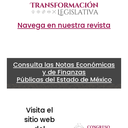
legal a las
acciones del
Gobierno, a las
necesidades
Navega en nuestra revista
de la
población y a
la concordia y
armonía entre
autoridades y
Consulta las Notas Económicas
gobernados.
y de Finanzas
Públicas del Estado de México
Visita el
sitio web