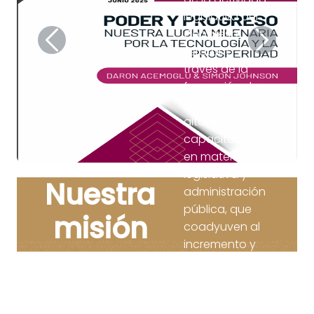
legislativa del
Congreso
Anterior
Siguiente
Estatal, a
través de la
formación de
especialistas
altamente
capacitados
en materia
legislativa y
Nuestra
administración
pública, que
misión
coadyuven al
incremento y
mejoramiento
de leyes que
den sustento